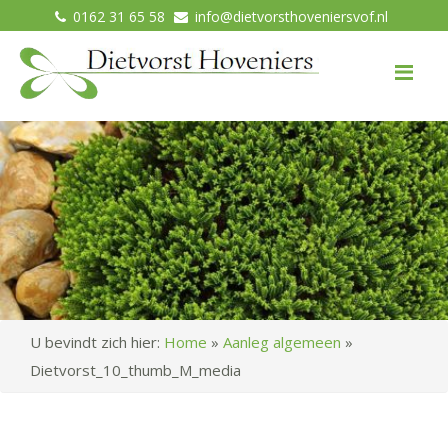
0162 31 65 58
info@dietvorsthoveniersvof.nl
Me
U bevindt zich hier:
Home
»
Aanleg algemeen
»
Dietvorst_10_thumb_M_media