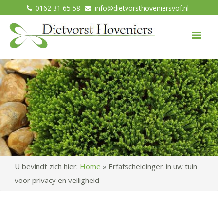
0162 31 65 58
info@dietvorsthoveniersvof.nl
Me
U bevindt zich hier:
Home
»
Erfafscheidingen in uw tuin
voor privacy en veiligheid