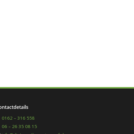
ontactdetails
0162 – 316 558
06 – 26 35 08 15