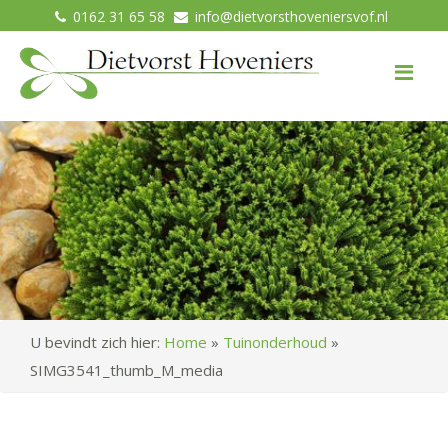
0162 31 65 58
info@dietvorsthoveniersvof.nl
Me
U bevindt zich hier:
Home
»
Tuinonderhoud
»
SIMG3541_thumb_M_media